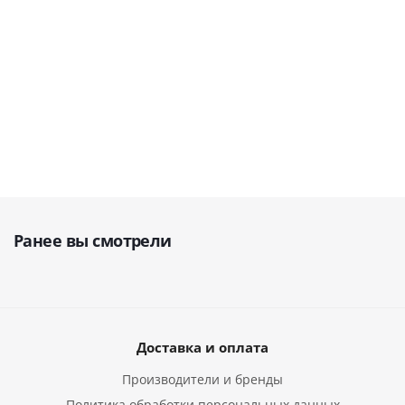
36 062
руб.
15 000
11 092
27 526
48 082
руб.
руб.
руб.
руб.
Ранее вы смотрели
Доставка и оплата
Производители и бренды
Политика обработки персональных данных