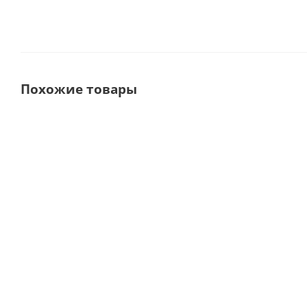
Похожие товары
VC45+ - аспиратор для челюстно-
Vacuson 40
лицевой хирургии, влажная
хирургиче
аспирационная система, без
насос, 40 л
подкатной тележки · Durr Dental
Nouva