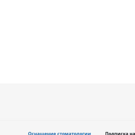
ия)
(Италия)
Industries (
чии
В наличии
В нал
уб.
74 772
руб.
30 402
р
Оснащение стоматологии
Подписка на