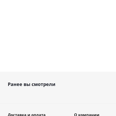
(Германия)
(Швейцар
В наличии
В нали
223 822
руб.
186 600
р
Ранее вы смотрели
Доставка и оплата
О компании