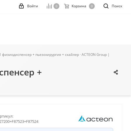
Войти
Корзина
Поиск
0
0
 1 физиодиспенсер + пьезохирургия + скайлер · ACTEON Group |
спенсер +
ртикул:
27200+F87523+F87524