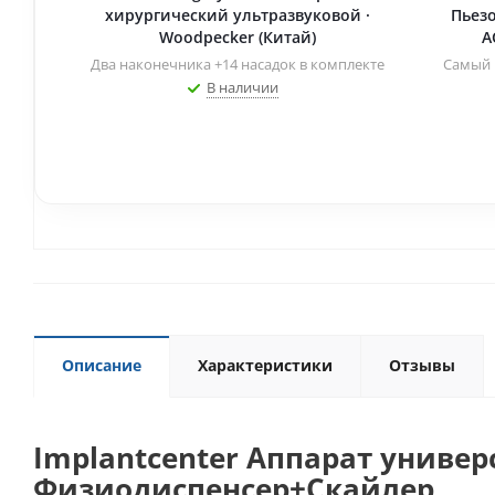
хирургический ультразвуковой ·
Пьезо
Woodpecker (Китай)
A
Два наконечника +14 насадок в комплекте
Самый 
В наличии
Описание
Характеристики
Отзывы
Implantcenter Аппарат униве
Физиодиспенсер+Скайлер