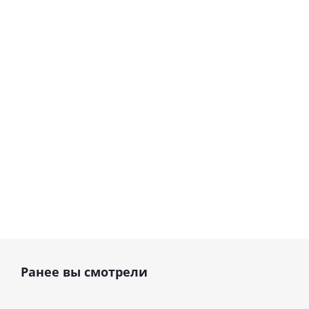
Аппарат
Пьезохирургический
хирургический
аппарат · ACTEON
ультразвуковой ·
Group | Satelec
Woodpecker (Китай)
В наличии
В наличии
299 500
руб.
424 000
руб.
352 353
руб.
471 111
руб.
Ранее вы смотрели