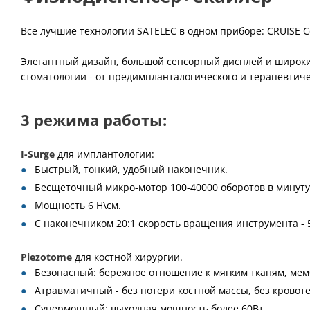
Все лучшие технологии SATELEC в одном приборе: CRUISE Cont
Элегантный дизайн, большой сенсорный дисплей и широки
стоматологии - от предимпланталогического и терапевтич
3 режима работы:
I-Surge
для имплантологии:
Быстрый, тонкий, удобный наконечник.
Бесщеточный микро-мотор 100-40000 оборотов в минуту
Мощность 6 Н\см.
С наконечником 20:1 скорость вращения инструмента - 5
Piezotome
для костной хирургии.
Безопасный: бережное отношение к мягким тканям, мем
Атравматичный - без потери костной массы, без кровот
Супермощный: выходная мощность более 60Вт.