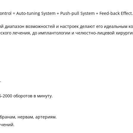
rol = Auto-tuning System + Push-pull System + Feed-back Effect.
й диапазон возможностей и настроек делают его идеальным к
еского лечения, до имплантологии и челюстно-лицевой хирурги
.
-2000 оборотов в минуту.
бранам, нервам, артериям.
ечений.