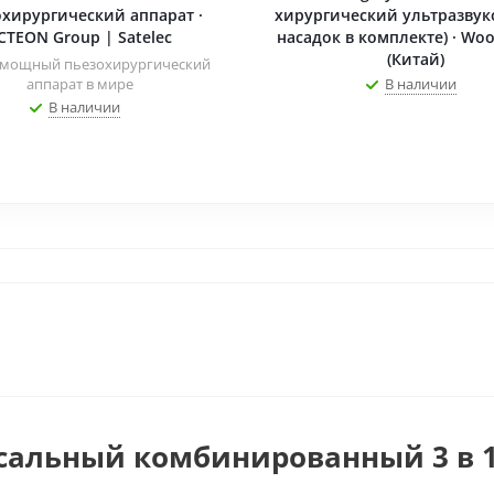
хирургический аппарат ·
хирургический ультразвук
CTEON Group | Satelec
насадок в комплекте) · Wo
(Китай)
мощный пьезохирургический
аппарат в мире
В наличии
В наличии
рсальный комбинированный 3 в 1