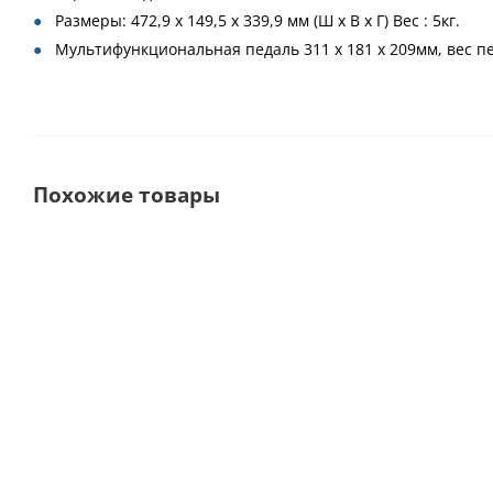
Размеры: 472,9 x 149,5 x 339,9 мм (Ш x В x Г) Вес : 5кг.
Мультифункциональная педаль 311 х 181 х 209мм, вес пе
Похожие товары
Выбор
Premium
покупателей
DTE Surgery X LED
PIEZOTOME Cube Led
V