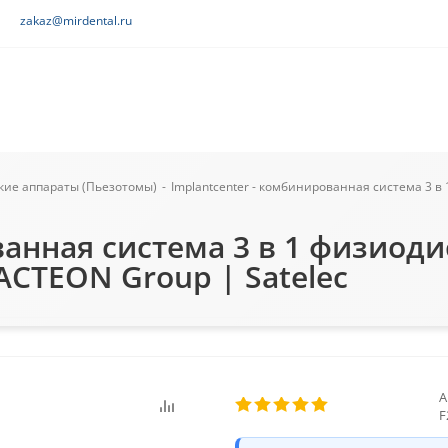
zakaz@mirdental.ru
кие аппараты (Пьезотомы)
-
Implantcenter - комбинированная система 3 в
ванная система 3 в 1 физиоди
ACTEON Group | Satelec
А
F