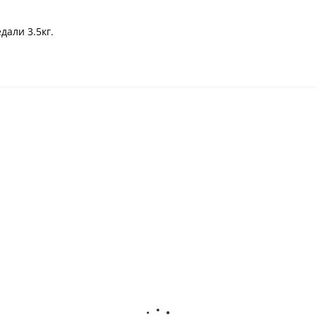
дали 3.5кг.
Но
arioSurg 3 Ультразвуковая
Piezomed SA - 320