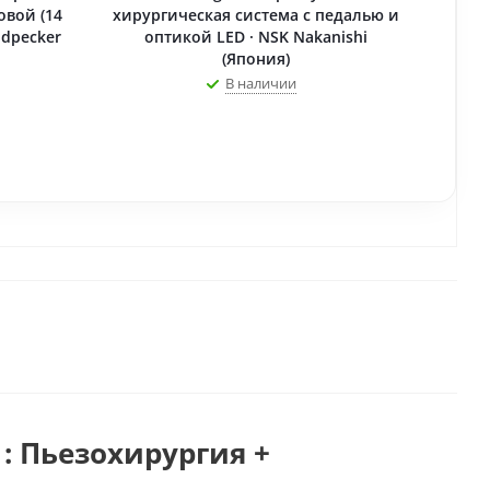
овой (14
хирургическая система c педалью и
odpecker
оптикой LED · NSK Nakanishi
(Япония)
В наличии
: Пьезохирургия +