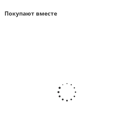
Покупают вместе
B NOW 17 Автоклав класс
Neutra B2 NEW Автоклав
B, 17 л · Cefla | Mocom |
класс B, 22 л · Cefla |
(Италия)
Mocom | (Италия)
В наличии
Нет в наличии
252 000
руб.