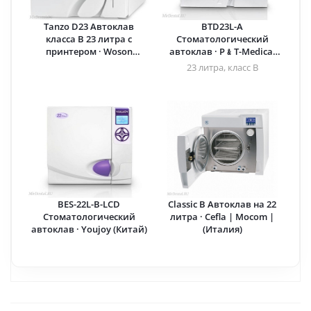
Tanzo D23 Автоклав
BTD23L-A
класса B 23 литра с
Стоматологический
принтером · Woson
автоклав · P﹠T-Medical
(Китай)
(Китай)
23 литра, класс B
BES-22L-B-LCD
Classic B Автоклав на 22
Стоматологический
литра · Cefla | Mocom |
автоклав · Youjoy (Китай)
(Италия)