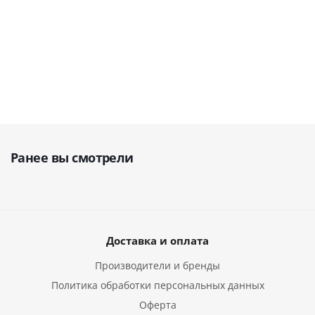
руб.
руб.
руб.
219 000
131
279 889
173 000
158 000
руб.
ру
руб.
руб.
руб.
Ранее вы смотрели
Доставка и оплата
Производители и бренды
Политика обработки персональных данных
Оферта