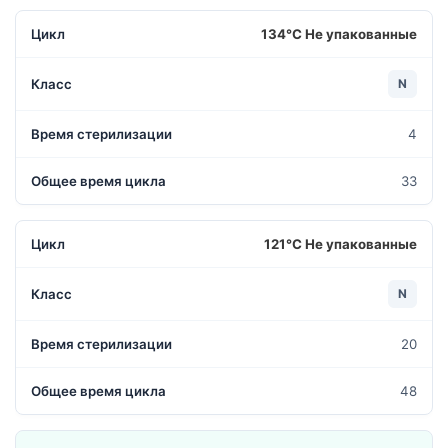
134°С Не упакованные
N
4
33
121°С Не упакованные
N
20
48