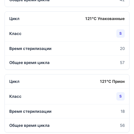
121°С Упакованные
S
20
57
121°С Прион
S
18
56