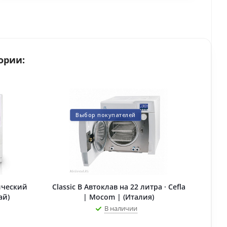
ории:
Выбор покупателей
ический
Classic B Автоклав на 22 литра · Cefla
ай)
| Mocom | (Италия)
В наличии