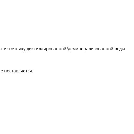
я к источнику дистиллированной/деминерализованной воды
не поставляется.