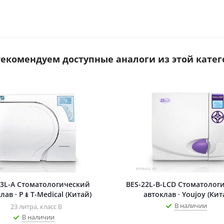
 Рекомендуем доступные аналоги из этой катег
3L-A Стоматологический
BES-22L-B-LCD Стоматолог
лав · P﹠T-Medical (Китай)
автоклав · Youjoy (Кит
В наличии
23 литра, класс B
В наличии