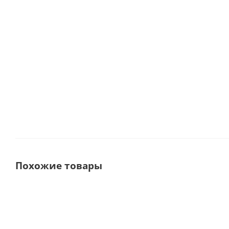
Millseal Plus Запечатывающее устройство ·
Eu
Cefla | Mocom | (Италия)
В наличии
44 000
руб.
Похожие товары