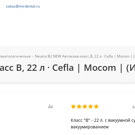
zakaz@mirdental.ru
томатологические
-
Neutra B2 NEW Автоклав класс B, 22 л · Cefla | Mocom | 
с B, 22 л · Cefla | Mocom | (
А
Класс "B" - 22 л. с вакуумно
вакуумированием