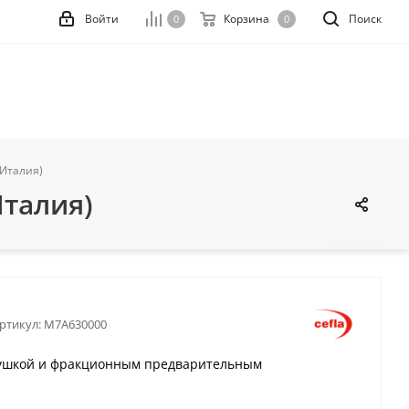
Войти
Корзина
Поиск
0
0
(Италия)
Италия)
ртикул:
M7A630000
й сушкой и фракционным предварительным