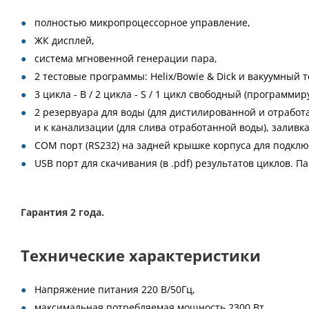
полностью микропроцессорное управление,
ЖК дисплей,
система мгновенной генерации пара,
2 тестовые программы: Helix/Bowie & Dick и вакуумный т
3 цикла - В / 2 цикла - S / 1 цикл свободный (программи
2 резервуара для воды (для дистилированной и отрабо
и к канализации (для слива отработанной воды), заливка 
COM порт (RS232) на задней крышке корпуса для подкл
USB порт для скачивания (в .pdf) результатов циклов. П
Гарантия 2 года.
Технические характеристики
Напряжение питания 220 В/50Гц,
максимальная потребляемая мощность 2300 Вт.