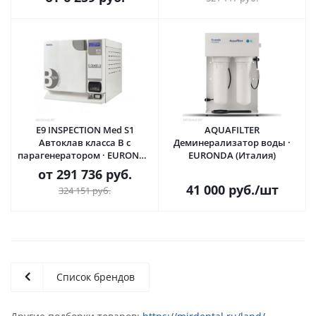
E9 INSPECTION Med S1
AQUAFILTER
Автоклав класса В с
Деминерализатор воды ·
парагенератором · EURONDA
EURONDA (Италия)
(Италия)
от
291 736 руб.
41 000
руб.
/шт
324 151 руб.
Список брендов