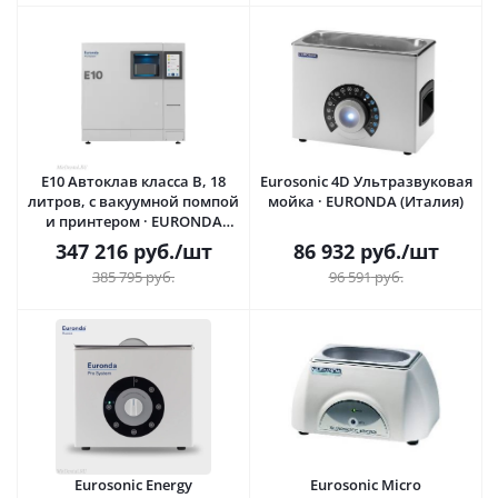
E10 Автоклав класса B, 18
Eurosonic 4D Ультразвуковая
литров, с вакуумной помпой
мойка · EURONDA (Италия)
и принтером · EURONDA
(Италия)
347 216
руб.
/шт
86 932
руб.
/шт
385 795
руб.
96 591
руб.
Eurosonic Energy
Eurosonic Micro