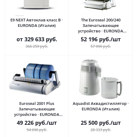
E9 NEXT Автоклав класс B ·
The Euroseal 200/240
EURONDA (Италия)
Запечатывающее
устройство · EURONDA
(Италия)
от
329 633 руб.
52 196
руб.
/шт
366 259 руб.
57 996
руб.
Euroseal 2001 Plus
Aquadist Аквадистиллятор ·
Запечатывающее
EURONDA (Италия)
устройство · EURONDA
(Италия)
49 226
руб.
/шт
25 500
руб.
/шт
54 696
руб.
28 333
руб.