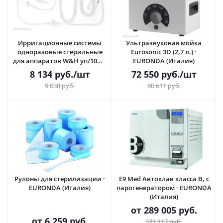
Ирригационные системы
Ультразвуковая мойка
одноразовые стерильные
Eurosonic 3D (2,7 л.) ·
для аппаратов W&H уп/10шт
EURONDA (Италия)
· EURONDA (Италия)
8 134
руб.
/шт
72 550
руб.
/шт
9 038
руб.
80 611
руб.
Рулоны для стерилизации ·
E9 Med Автоклав класса B, с
EURONDA (Италия)
парогенератором · EURONDA
(Италия)
от
289 005 руб.
от
6 259 руб.
321 117 руб.