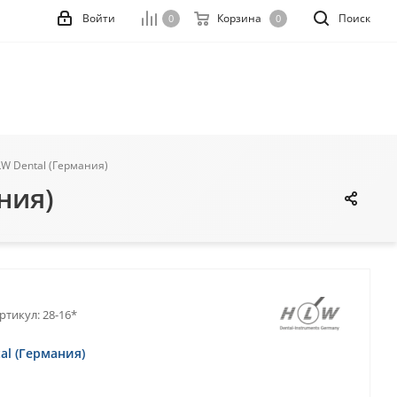
Войти
Корзина
Поиск
0
0
LW Dental (Германия)
ния)
ртикул:
28-16*
al (Германия)