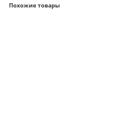
Похожие товары
Экскаватор круглый, 3,0
Экскаватор круглый, 1,0
мм, 28-18* · HLW Dental
мм, 28-20* · HLW Dental
(Германия)
(Германия)
В наличии
В наличии
1 024
руб.
1 024
руб.