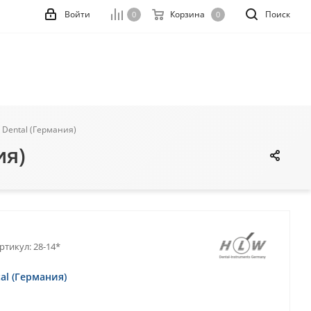
Войти
Корзина
Поиск
0
0
W Dental (Германия)
ия)
ртикул:
28-14*
al (Германия)