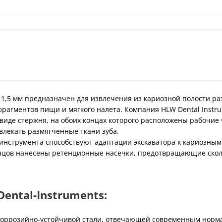
 1,5 мм предназначен для извлечения из кариозной полости ра
фрагментов пищи и мягкого налета. Компания HLW Dental Instr
виде стержня, на обоих концах которого расположены рабочие 
влекать размягченные ткани зуба.
инструмента способствуют адаптации экскаватора к кариозным 
онцов нанесены ретенционные насечки, предотвращающие скол
ntal-Instruments:
оррозийно-устойчивой стали, отвечающей современным нормам