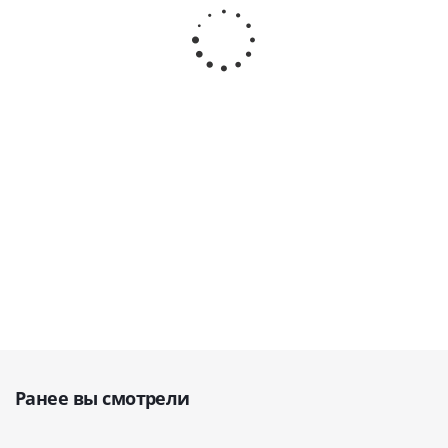
хирургическое,
bajonett,
40-81* ·
bajonett,
40-69* · HLW
3,8 мм, 40-
HLW
3,1 мм, 40-
Dental
37* · HLW
Dental
35* · HLW
(Германия)
Dental
(Германия)
Dental
(Германия)
(Германия)
В наличии
В
наличии
В
В
наличии
наличии
5 300
5 300
5 300
4 180
руб.
руб.
руб.
руб.
Ранее вы смотрели