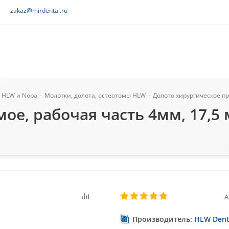
zakaz@mirdental.ru
 HLW и Nopa
-
Молотки, долота, остеотомы HLW
-
Долото хирургическое пря
е, рабочая часть 4мм, 17,5 м
А
Производитель:
HLW Dent