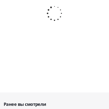
хирургическое
40-82* ·
ограничителем,
bajonet
прямое,
HLW
3,3 мм, 40-39* ·
2,8 мм, 
рабочая часть
Dental
HLW Dental
34* · H
6мм, 17,5 мм,
(Германия)
(Германия)
Dental
40-32* · HLW
(Герман
Dental
В
В наличии
(Германия)
наличии
В
наличи
В наличии
5 300
5 300
6 100
руб.
руб.
6 800
руб.
руб.
Ранее вы смотрели