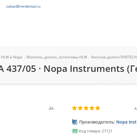
zakaz@mirdental.ru
 HLW и Nopa
-
Молотки, долота, остеотомы HLW
-
Костное долото PARTSCH, 
 437/05 · Nopa Instruments (
А
Производитель:
Nopa Ins
Код товара: 27121