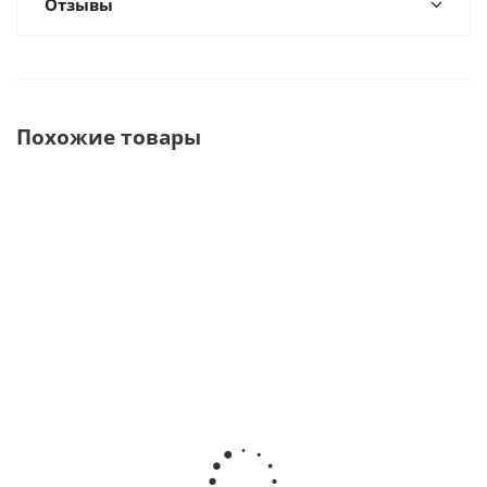
Отзывы
Похожие товары
Остеотом,
Остеотом с
Остеотом,
Остеотом
40-82* ·
ограничителем,
40-83* ·
bajonett,
HLW
3,3 мм, 40-39* ·
HLW
3,1 мм, 40-
Dental
HLW Dental
Dental
35* · HLW