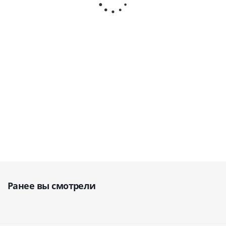
(Германия)
(Германия)
(Германия)
Dental
(Германия)
В
В наличии
В
наличии
наличии
В
наличии
5 300
5 300
5 300
руб.
6 800
руб.
руб.
руб.
Ранее вы смотрели