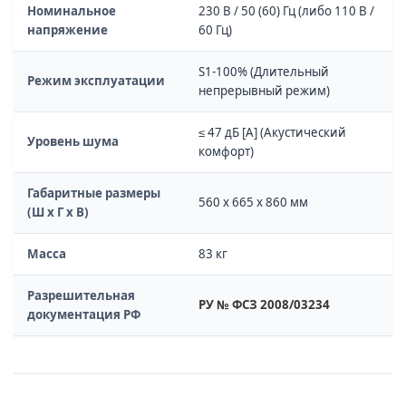
Номинальное
230 В / 50 (60) Гц (либо 110 В /
напряжение
60 Гц)
S1-100% (Длительный
Режим эксплуатации
непрерывный режим)
≤ 47 дБ [A] (Акустический
Уровень шума
комфорт)
Габаритные размеры
560 x 665 x 860 мм
(Ш х Г х В)
Масса
83 кг
Разрешительная
РУ № ФСЗ 2008/03234
документация РФ