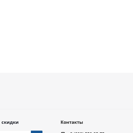
В наличии
В наличии
256 059
руб.
123 288
руб.
 скидки
Контакты