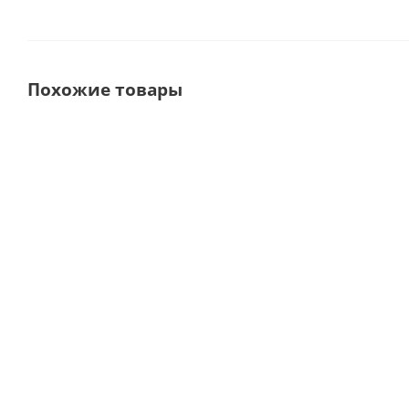
Похожие товары
DK50 PLUS S - компрессор
DK50-10 S - безм
для стоматологической
компрессор для 
установки со шкафом и
стоматологической ус
без осушителя · EKOM
осушителя, с шумоп
(Словакия)
шкафом · EKOM (Сл