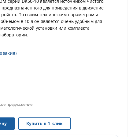
M серии DK50-10 является источником чистого,
а, предназначенного для приведения в движение
тройств. По своим техническим параметрам и
объемом в 10 л он является очень удобным для
-матологической установки или комплекта
лаборатории.
овакия)
ое предложение
ину
Купить в 1 клик