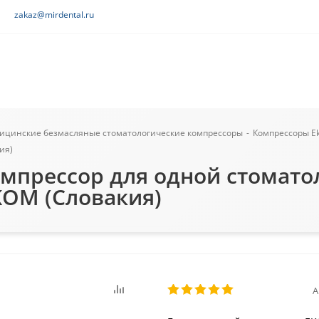
zakaz@mirdental.ru
ицинские безмасляные стоматологические компрессоры
-
Компрессоры E
ия)
омпрессор для одной стомато
KOM (Словакия)
А