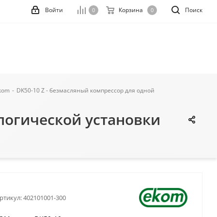
Войти
Корзина
Поиск
0
0
kom
-
DK50-10 Z - безмасляный компрессор для одной
логической установки
ртикул:
402101001-300