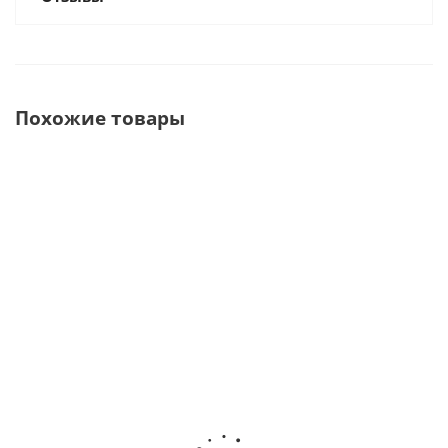
Похожие товары
Триммер для
SD.84.00
ТРИММЕР
ТРИММ
влажной и
Триммер для
1.2 АРТ
2.2 АР
сухой
влажной
Триммер
Тримм
обработки
обработки
для
для сух
моделей с
моделей (2
"мокрой"
обработ