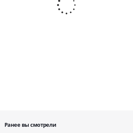
алмазным
карборундовых
обработки
гипсов
диском,
диска в
гипсовых
моделей
универсальный
комплекте) ·
моделей ·
Аверо
SD.84.D.00 ·
OMEC (Италия)
Аверон
(ВЕГА-П
OMEC (Италия)
(ВЕГА-ПРО)
Росси
Россия
В наличии
В наличии
В
наличи
В
наличии
69 900
69 90
147 307
руб.
78 500
руб.
руб.
руб.
Ранее вы смотрели