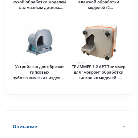
сухой обработки моделей
влажной обработки
с алмазным диском,
моделей (2
универсальный
карборундовых диска в
SD.84.D.00 · OMEC (Италия)
комплекте) · OMEC
(Италия)
Устройство для обрезки
ТРИММЕР 1.2 АРТ Триммер
гипсовых
для "мокрой" обработки
зуботехнических изделий
гипсовых моделей ·
(вариант исполнения 801,
Аверон (ВЕГА-ПРО) Россия
абразивный диск) ·
Silfradent (Италия)
Описание