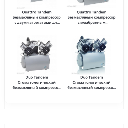
Quattro Tandem
Quattro Tandem
Безмасляный компрессор
Безмасляный компрессор
с двумя агрегатами для
с мембранным
10-ти стоматологических
осушителем 1 агрегатом
установок с осушителем, с
без кожуха на 5-10
ресивером 90 л, 420 л/мин
установок, 210 л/мин ·
· Durr Dental (Германия)
Durr Dental (Германия)
Duo Tandem
Duo Tandem
Стоматологический
Стоматологический
безмасляный компрессор
безмасляный компрессор
с мембранным
с мембранным
осушителем 2 агрегатами
осушителем 1 агрегатом
без кожуха на 4-6
без кожуха на 2-4
установок, 210 л/мин ·
установки, 105 л/мин ·
Durr Dental (Германия)
Durr Dental (Германия)