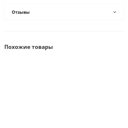
Отзывы
Похожие товары
Quattro Tandem
Quattro
Duo Tandem
Безмасляный
Tandem
Стоматологический