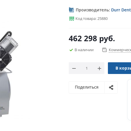
Производитель:
Durr Dent
Код товара: 25880
462 298
руб.
В наличии
Коммерческ
В корз
Поделиться