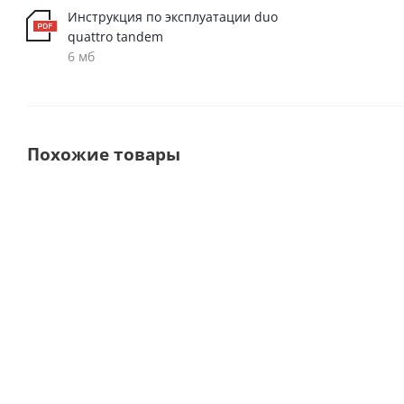
Инструкция по эксплуатации duo
quattro tandem
6 мб
Похожие товары
Quattro Tandem
Duo Tandem
Безмасляный компрессор с
Стоматологически