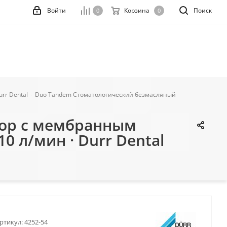
Войти
Корзина
Поиск
0
0
rr Dental
-
Duo Tandem Стоматологический безмасляный
сор с мембранным
0 л/мин · Durr Dental
ртикул:
4252-54