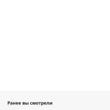
CM-6MT- центрифуга
CM-6M - центрифуга
медицинская
медицинская
лабораторная · ELMI
лабораторная · ELMI
(Латвия)
(Латвия)
В наличии
В наличии
114 540
руб.
99 000
руб.
Ранее вы смотрели