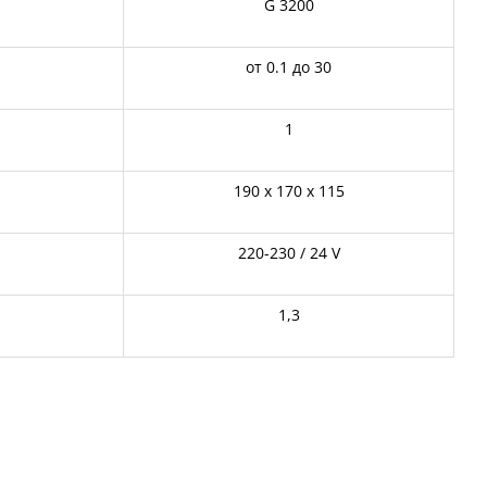
G 3200
от 0.1 до 30
1
190 х 170 х 115
220-230 / 24 V
1,3