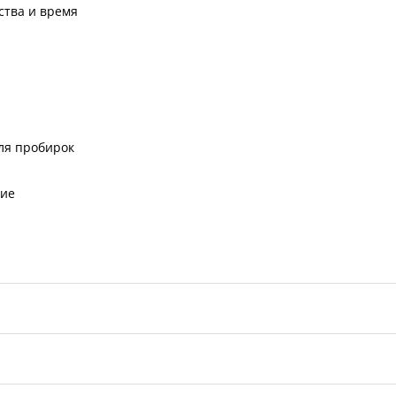
ства и время
ля пробирок
ние