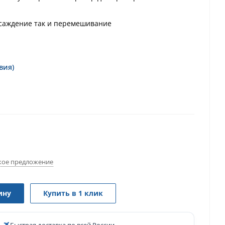
осаждение так и перемешивание
вия)
ое предложение
ину
Купить в 1 клик