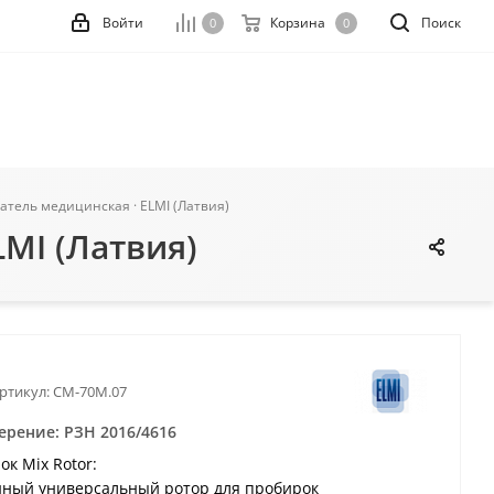
Войти
Корзина
Поиск
0
0
атель медицинская · ELMI (Латвия)
MI (Латвия)
ртикул:
CM-70M.07
ерение: РЗН 2016/4616
к Mix Rotor:
ный универсальный ротор для пробирок