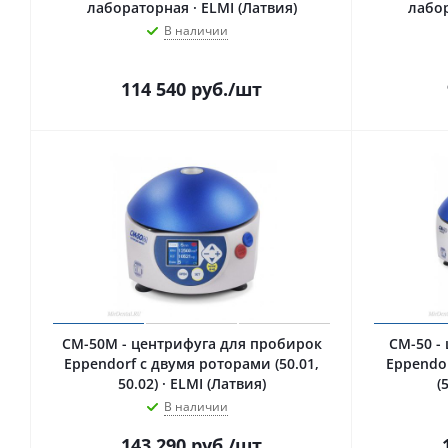
лабораторная · ELMI (Латвия)
лабор
В наличии
114 540
руб.
/шт
CM-50M - центрифуга для пробирок
CM-50 -
Eppendorf с двумя роторами (50.01,
Eppendo
50.02) · ELMI (Латвия)
(
В наличии
143 290
руб.
/шт