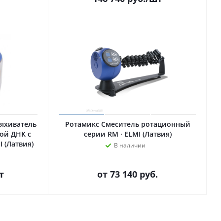
ряхиватель
Ротамикс Смеситель ротационный
ой ДНК с
серии RM · ELMI (Латвия)
I (Латвия)
В наличии
т
от
73 140 руб.