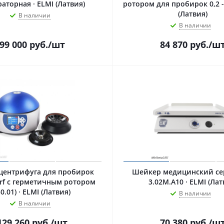
аторная · ELMI (Латвия)
ротором для пробирок 0,2 -
(Латвия)
В наличии
В наличии
99 000
руб.
/шт
84 870
руб.
/ш
 центрифуга для пробирок
Шейкер медицинский сер
rf с герметичным ротором
3.02M.А10 · ELMI (Лат
50.01) · ELMI (Латвия)
В наличии
В наличии
129 260
руб.
/шт
70 380
руб.
/ш