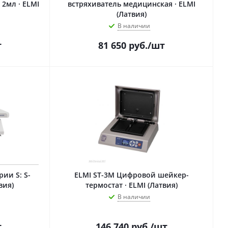
 2мл · ELMI
встряхиватель медицинская · ELMI
(Латвия)
В наличии
т
81 650
руб.
/шт
ии S: S-
ELMI ST-3M Цифровой шейкер-
вия)
термостат · ELMI (Латвия)
В наличии
т
146 740
руб.
/шт