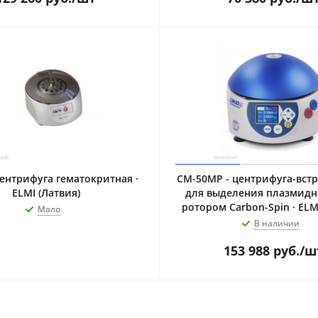
центрифуга гематокритная ·
CM-50MP - центрифуга-вст
ELMI (Латвия)
для выделения плазмидн
ротором Carbon-Spin · ELM
Мало
В наличии
153 988
руб.
/ш