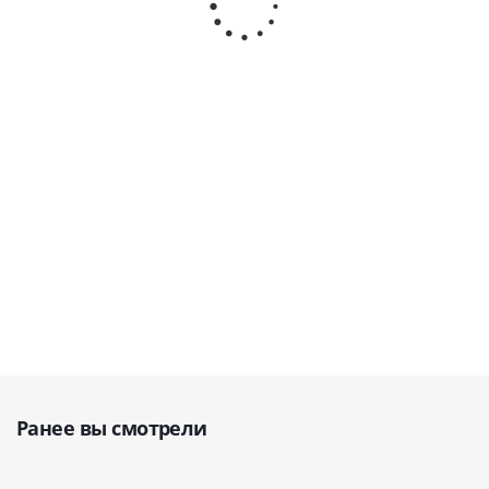
· ELMI
· ELMI
Eppendorf с
Eppendorf
(Латвия)
(Латвия)
двумя
герметич
роторами
роторо
(50.01,
(50.01) · E
В наличии
В наличии
50.02) · ELMI
(Латвия
(Латвия)
В налич
В наличии
114 540
99 000
143 290
129 26
руб.
руб.
руб.
руб.
Ранее вы смотрели