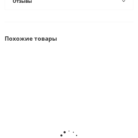
Отзывы
Похожие товары
CM-6MT-
CM-6M -
CM-50M -
CM-50 -
центрифуга
центрифуга
центрифуга
центрифу
медицинская
медицинская
для
для
лабораторная
лабораторная
пробирок
пробиро