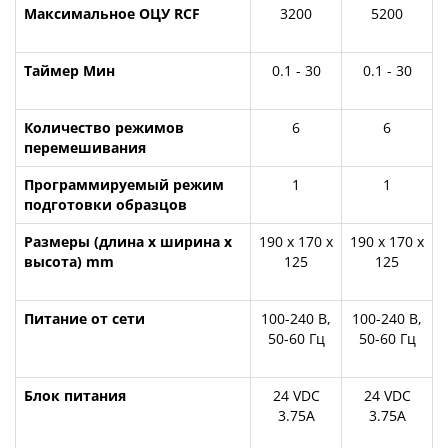
Максимальное ОЦУ RCF
3200
5200
Таймер Мин
0.1 - 30
0.1 - 30
Количество режимов
6
6
перемешивания
Программируемый режим
1
1
подготовки образцов
Размеры (длина x ширина x
190 x 170 x
190 x 170 x
высота) mm
125
125
Питание от сети
100-240 В,
100-240 В,
50-60 Гц
50-60 Гц
Блок питания
24 VDC
24 VDC
3.75А
3.75А