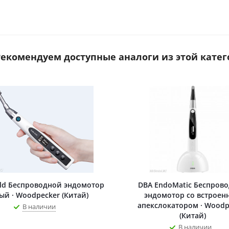
 Рекомендуем доступные аналоги из этой катег
ld Беспроводной эндомотор
DBA EndoMatic Беспров
ый · Woodpecker (Китай)
эндомотор со встроен
апекслокатором · Woodp
В наличии
(Китай)
В наличии