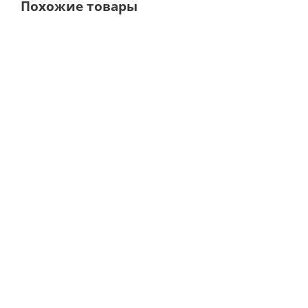
Похожие товары
Новинка
C-Smart MINI AP
812 MT Беспроводной
Беспроводной
апекслокатором с те
эндодонтический
mode и поддержко
аппарат с
RECIPROC · Woodpeck
апекслокатором · COXO
(Китай)
В налич
В наличии