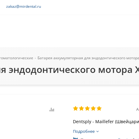
zakaz@mirdental.ru
томатологические
-
Батарея аккумуляторная для эндодонтического мотора X
я эндодонтического мотора X-
А
Dentsply - Maillefer (Швейцари
Подробнее