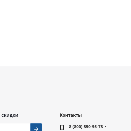
00
.
57 956
руб.
24 561
руб.
9
82 794
руб.
35 087
руб.
 скидки
Контакты
8 (800) 550-95-75