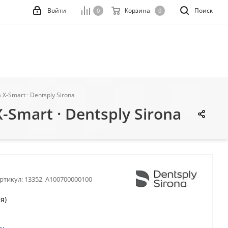
Войти
Корзина
Поиск
0
0
-Smart · Dentsply Sirona
Smart · Dentsply Sirona
ртикул:
13352, A100700000100
я)