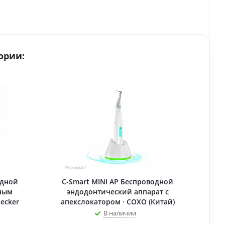
ории:
одной
C-Smart MINI AP Беспроводной
ным
эндодонтический аппарат с
ecker
апекслокатором · COXO (Китай)
В наличии