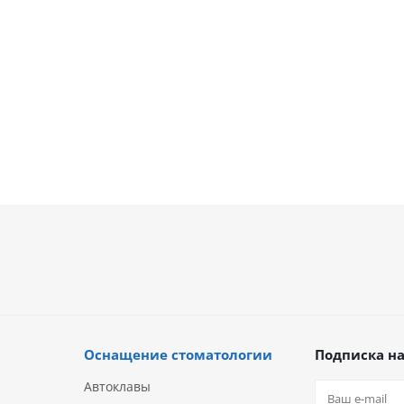
46 5
руб
112 960
руб.
66 42
 900
руб.
125 511
руб.
руб.
Оснащение стоматологии
Подписка на
Автоклавы