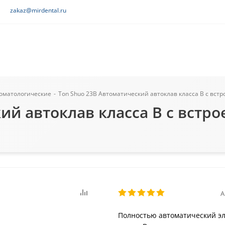
zakaz@mirdental.ru
томатологические
-
Ton Shuo 23B Автоматический автоклав класса B с встр
ий автоклав класса B с встро
А
Полностью автоматический эл