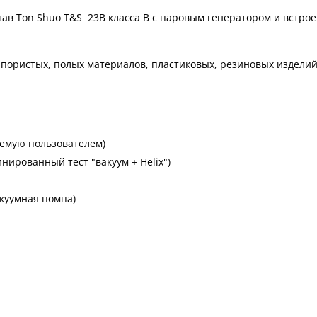
ав Ton Shuo T&S 23B
класса B с паровым генератором и встро
пористых, полых материалов, пластиковых, резиновых изделий
аемую пользователем)
инированный тест "вакуум + Helix")
куумная помпа)