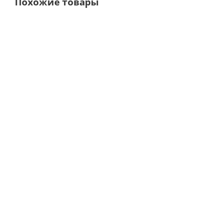
Похожие товары
BTD23L-A
BTD12L-A new
Стоматологический
Стоматологический авт
автоклав · P﹠T-Medical
класс В, 12 литров · P﹠T-
(Китай)
(Китай)
В наличии
В наличии
146 900
руб.
129 487
руб.
163 222
руб.