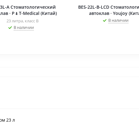
3L-A Стоматологический
BES-22L-B-LCD Стоматолог
лав · P﹠T-Medical (Китай)
автоклав · Youjoy (Кит
В наличии
23 литра, класс B
В наличии
ом 23 л