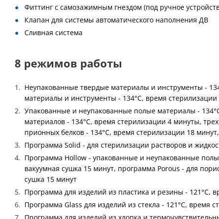
Фиттинг с самозажимным гнездом (под ручное устройст
Клапан для системы автоматического наполнения ДВ
Сливная система
8 режимов работы
Неупакованные твердые материалы и инструменты - 134
материалы и инструменты - 134°С, время стерилизации 
Упакованные и неупакованные полые материалы - 134°С
материалов - 134°С, время стерилизации 4 минуты, тре
прионных белков - 134°С, время стерилизации 18 минут
Программа Solid - для стерилизации растворов и жидкос
Программа Hollow - упакованные и неупакованные полы
вакуумная сушка 15 минут, программа Porous - для пор
сушка 15 минут
Программа для изделий из пластика и резины - 121°С, 
Программа Glass для изделий из стекла - 121°С, время 
Программа для изделий из хлопка и термочувствительны