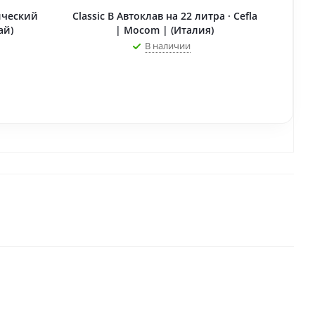
ический
Classic B Автоклав на 22 литра · Cefla
ай)
| Mocom | (Италия)
В наличии