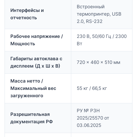
Встроенный
Интерфейсы и
термопринтер, USB
отчетность
2.0, RS-232
Рабочее напряжение /
230 В, 50/60 Гц / 2300
Мощность
Вт
Габариты автоклава с
720 x 460 x 510 мм
дисплеем (Д х Ш х В)
Масса нетто /
Максимальный вес
55 кг / 66,5 кг
загруженного
РУ № РЗН
Разрешительная
2025/25570 от
документация РФ
03.06.2025