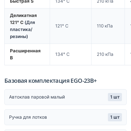
Быстрая S
134° C
210 кПа
Деликатная
121° C
(Для
121° C
110 кПа
пластика/
резины)
Расширенная
134° C
210 кПа
B
Базовая комплектация EGO-23B+
Автоклав паровой малый
1 шт
Ручка для лотков
1 шт