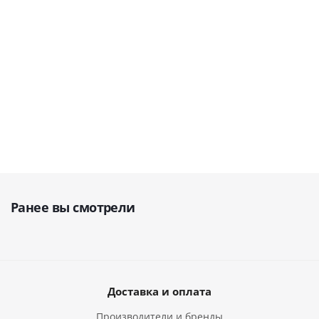
LTD (Китай)
В наличии
129 649
руб.
210 000
руб
161 859
руб.
144 054
руб.
262 500
руб.
Ранее вы смотрели
Доставка и оплата
Производители и бренды