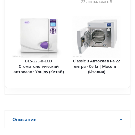
(Китай)
(Китай)
23 литра, класс B
BES-22L-B-LCD
Classic B Автоклав на 22
Стоматологический
литра · Cefla | Mocom |
автоклав · Youjoy (Китай)
(Италия)
Описание