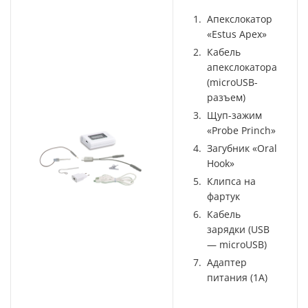
Апекслокатор
«Estus Арех»
Кабель
апекслокатора
(microUSB-
разъем)
Щуп-зажим
«Probe Princh»
Загубник «Oral
Hook»
Клипса на
фартук
Кабель
зарядки (USB
— microUSB)
Адаптер
питания (1А)