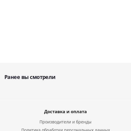
В наличии
В наличии
В наличии
29 990
35 900
руб.
42 990
руб.
руб.
39
Ранее вы смотрели
Доставка и оплата
Производители и бренды
Политика обработки персональных данных