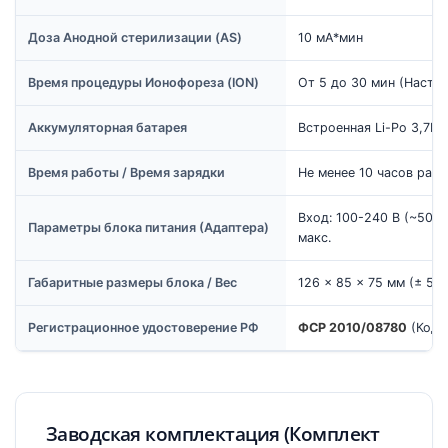
Доза Анодной стерилизации (AS)
10 мА*мин
Время процедуры Ионофореза (ION)
От 5 до 30 мин (Настр
Аккумуляторная батарея
Встроенная Li-Po 3,7В 
Время работы / Время зарядки
Не менее 10 часов работ
Вход: 100-240 В (~50/60
Параметры блока питания (Адаптера)
макс.
Габаритные размеры блока / Вес
126 × 85 × 75 мм (± 5 м
Регистрационное удостоверение РФ
ФСР 2010/08780
(Код О
Заводская комплектация (Комплект