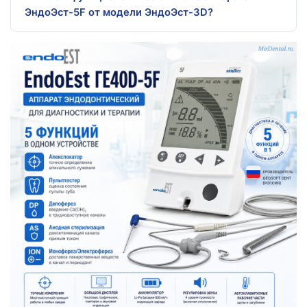
ЭндоЭст-5F от модели ЭндоЭст-3D?