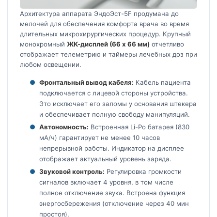
Архитектура аппарата ЭндоЭст-5F продумана до
мелочей для обеспечения комфорта врача во время
длительных микрохирургических процедур. Крупный
монохромный
ЖК-дисплей (66 х 66 мм)
отчетливо
отображает телеметрию и таймеры лечебных доз при
любом освещении.
Фронтальный вывод кабеля:
Кабель пациента
подключается с лицевой стороны устройства.
Это исключает его заломы у основания штекера
и обеспечивает полную свободу манипуляций.
Автономность:
Встроенная Li-Po батарея (830
мА/ч) гарантирует не менее 10 часов
непрерывной работы. Индикатор на дисплее
отображает актуальный уровень заряда.
Звуковой контроль:
Регулировка громкости
сигналов включает 4 уровня, в том числе
полное отключение звука. Встроена функция
энергосбережения (отключение через 40 мин
простоя).