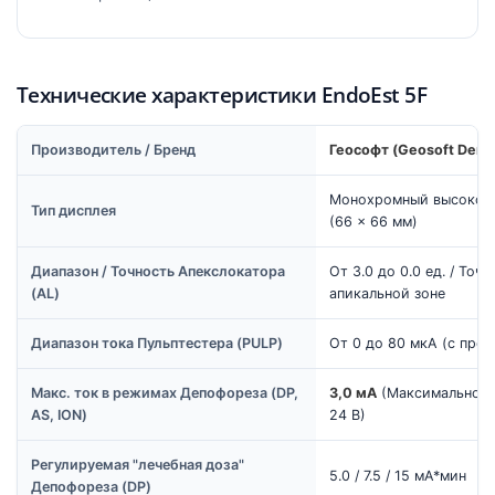
Технические характеристики EndoEst 5F
Производитель / Бренд
Геософт (Geosoft Dent
Монохромный высокок
Тип дисплея
(66 × 66 мм)
Диапазон / Точность Апекслокатора
От 3.0 до 0.0 ед. / Точ
(AL)
апикальной зоне
Диапазон тока Пульптестера (PULP)
От 0 до 80 мкА (с пре
Макс. ток в режимах Депофореза (DP,
3,0 мА
(Максимальное 
AS, ION)
24 В)
Регулируемая "лечебная доза"
5.0 / 7.5 / 15 мА*мин
Депофореза (DP)