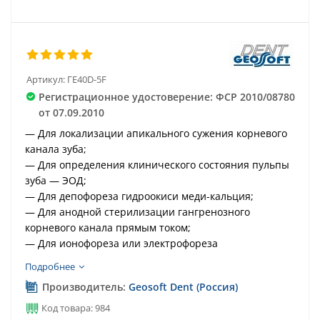
Артикул:
ГЕ40D-5F
Регистрационное удостоверение: ФСР 2010/08780
от 07.09.2010
— Для локализации апикального сужения корневого
канала зуба;
— Для определения клинического состояния пульпы
зуба — ЭОД;
— Для депофореза гидроокиси меди-кальция;
— Для анодной стерилизации гангренозного
корневого канала прямым током;
— Для ионофореза или электрофореза
лекарственных веществ в корневом канале и
Подробнее
периодонте.
Производитель:
Geosoft Dent (Россия)
Код товара: 984