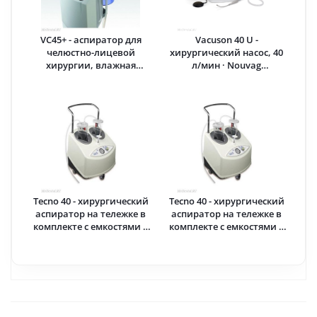
VC45+ - аспиратор для
Vacuson 40 U -
челюстно-лицевой
хирургический насос, 40
хирургии, влажная
л/мин · Nouvag
аспирационная система,
(Швейцария)
без подкатной тележки ·
Durr Dental (Германия)
Tecno 40 - хирургический
Tecno 40 - хирургический
аспиратор на тележке в
аспиратор на тележке в
комплекте с емкостями 4
комплекте с емкостями 2
л, 40 л/мин · Tecno-Gaz
л, 40 л/мин · Tecno-Gaz
Industries (Италия)
Industries (Италия)