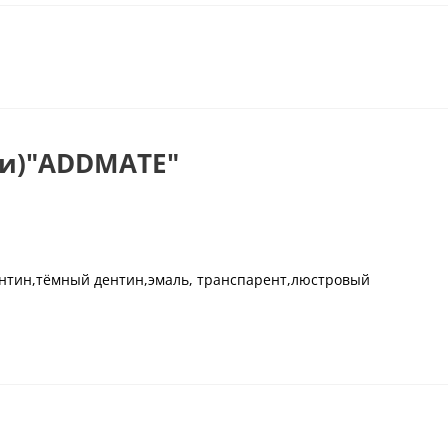
ии)"ADDMATE"
 дентин,тёмный дентин,эмаль, транспарент,люстровый