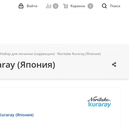
Войти
Корзина
Поиск
0
0
абор для починки (коррекции) · Noritake Kuraray (Япония)
ray (Япония)
Kuraray (Япония)