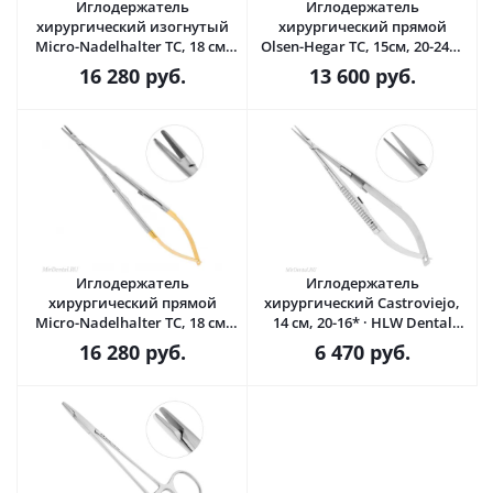
Иглодержатель
Иглодержатель
хирургический изогнутый
хирургический прямой
Micro-Nadelhalter TC, 18 см,
Olsen-Hegar TC, 15см, 20-24* ·
40-46* · HLW Dental
HLW Dental (Германия)
16 280
руб.
13 600
руб.
(Германия)
Иглодержатель
Иглодержатель
хирургический прямой
хирургический Castroviejo,
Micro-Nadelhalter TC, 18 см,
14 см, 20-16* · HLW Dental
40-47* · HLW Dental
(Германия)
16 280
руб.
6 470
руб.
(Германия)