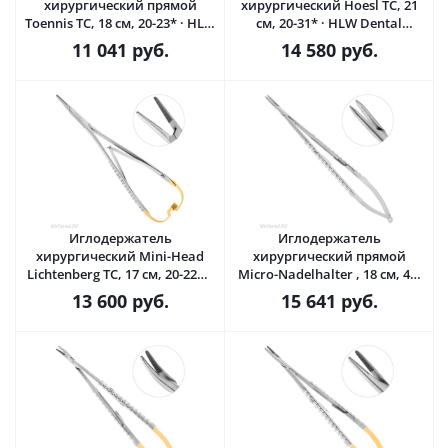
хирургический прямой
хирургический Hoesl TC, 21
Toennis TC, 18 см, 20-23* · HLW
см, 20-31* · HLW Dental
Dental (Германия)
(Германия)
11 041
руб.
14 580
руб.
Иглодержатель
Иглодержатель
хирургический Mini-Head
хирургический прямой
Lichtenberg TC, 17 см, 20-22A*
Micro-Nadelhalter , 18 см, 40-
· HLW Dental (Германия)
95DS* · HLW Dental
13 600
руб.
15 641
руб.
(Германия)