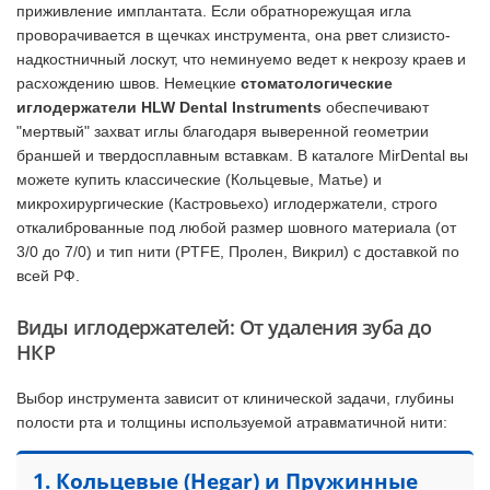
приживление имплантата. Если обратнорежущая игла
проворачивается в щечках инструмента, она рвет слизисто-
надкостничный лоскут, что неминуемо ведет к некрозу краев и
расхождению швов. Немецкие
стоматологические
иглодержатели HLW Dental Instruments
обеспечивают
"мертвый" захват иглы благодаря выверенной геометрии
браншей и твердосплавным вставкам. В каталоге MirDental вы
можете купить классические (Кольцевые, Матье) и
микрохирургические (Кастровьехо) иглодержатели, строго
откалиброванные под любой размер шовного материала (от
3/0 до 7/0) и тип нити (PTFE, Пролен, Викрил) с доставкой по
всей РФ.
Виды иглодержателей: От удаления зуба до
НКР
Выбор инструмента зависит от клинической задачи, глубины
полости рта и толщины используемой атравматичной нити:
1. Кольцевые (Hegar) и Пружинные