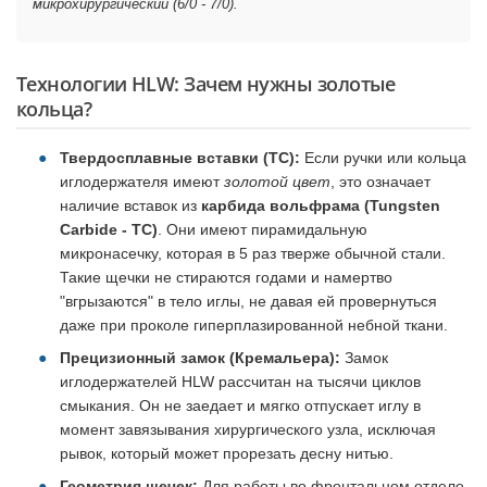
микрохирургический (6/0 - 7/0).
Технологии HLW: Зачем нужны золотые
кольца?
Твердосплавные вставки (TC):
Если ручки или кольца
иглодержателя имеют
золотой цвет
, это означает
наличие вставок из
карбида вольфрама (Tungsten
Carbide - TC)
. Они имеют пирамидальную
микронасечку, которая в 5 раз тверже обычной стали.
Такие щечки не стираются годами и намертво
"вгрызаются" в тело иглы, не давая ей провернуться
даже при проколе гиперплазированной небной ткани.
Прецизионный замок (Кремальера):
Замок
иглодержателей HLW рассчитан на тысячи циклов
смыкания. Он не заедает и мягко отпускает иглу в
момент завязывания хирургического узла, исключая
рывок, который может прорезать десну нитью.
Геометрия щечек:
Для работы во фронтальном отделе