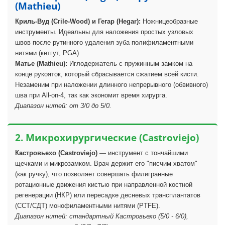
(Mathieu)
Криль-Вуд (Crile-Wood) и Гегар (Hegar):
Ножницеобразные
инструменты. Идеальны для наложения простых узловых
швов после рутинного удаления зуба полифиламентными
нитями (кетгут, PGA).
Матье (Mathieu):
Иглодержатель с пружинным замком на
конце рукояток, который сбрасывается сжатием всей кисти.
Незаменим при наложении длинного непрерывного (обвивного)
шва при All-on-4, так как экономит время хирурга.
Диапазон нитей: от 3/0 до 5/0.
2. Микрохирургические (Castroviejo)
Кастровьехо (Castroviejo)
— инструмент с тончайшими
щечками и микрозамком. Врач держит его "писчим хватом"
(как ручку), что позволяет совершать филигранные
ротационные движения кистью при направленной костной
регенерации (НКР) или пересадке десневых трансплантатов
(ССТ/СДТ) монофиламентными нитями (PTFE).
Диапазон нитей: стандартный Кастровьехо (5/0 - 6/0),