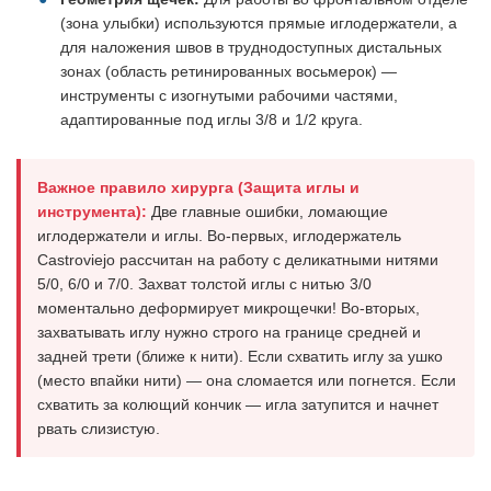
(зона улыбки) используются прямые иглодержатели, а
для наложения швов в труднодоступных дистальных
зонах (область ретинированных восьмерок) —
инструменты с изогнутыми рабочими частями,
адаптированные под иглы 3/8 и 1/2 круга.
Важное правило хирурга (Защита иглы и
инструмента):
Две главные ошибки, ломающие
иглодержатели и иглы. Во-первых, иглодержатель
Castroviejo рассчитан на работу с деликатными нитями
5/0, 6/0 и 7/0. Захват толстой иглы с нитью 3/0
моментально деформирует микрощечки! Во-вторых,
захватывать иглу нужно строго на границе средней и
задней трети (ближе к нити). Если схватить иглу за ушко
(место впайки нити) — она сломается или погнется. Если
схватить за колющий кончик — игла затупится и начнет
рвать слизистую.