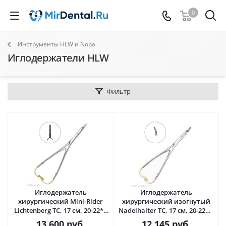
0
Инструменты HLW и Nopa
Иглодержатели HLW
Фильтр
Иглодержатель
Иглодержатель
хирургический Mini-Rider
хирургический изогнутый
Lichtenberg TC, 17 см, 20-22* ·
Nadelhalter TC, 17 см, 20-22B*
HLW Dental (Германия)
· HLW Dental (Германия)
13 600
руб.
12 145
руб.