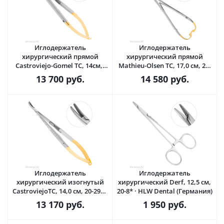
Иглодержатель
Иглодержатель
хирургический прямой
хирургический прямой
Castroviejo-Gomel TC, 14см,,
Mathieu-Olsen TC, 17,0 см, 20-
20-19* · HLW Dental
32* · HLW Dental (Германия)
13 700
руб.
14 580
руб.
(Германия)
Иглодержатель
Иглодержатель
хирургический изогнутый
хирургический Derf, 12,5 см,
CastroviejoTC, 14,0 см, 20-29* ·
20-8* · HLW Dental (Германия)
HLW Dental (Германия)
13 170
руб.
1 950
руб.