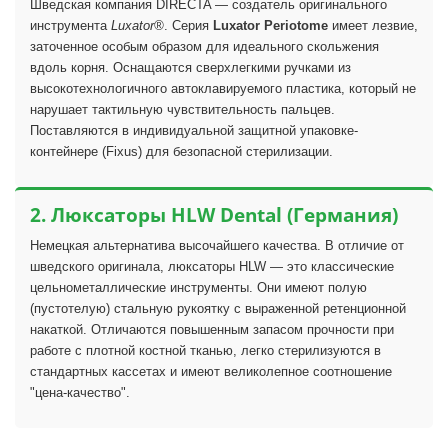
Шведская компания DIRECTA — создатель оригинального
инструмента
Luxator®
. Серия
Luxator Periotome
имеет лезвие,
заточенное особым образом для идеального скольжения
вдоль корня. Оснащаются сверхлегкими ручками из
высокотехнологичного автоклавируемого пластика, который не
нарушает тактильную чувствительность пальцев.
Поставляются в индивидуальной защитной упаковке-
контейнере (Fixus) для безопасной стерилизации.
2. Люксаторы HLW Dental (Германия)
Немецкая альтернатива высочайшего качества. В отличие от
шведского оригинала, люксаторы HLW — это классические
цельнометаллические инструменты. Они имеют полую
(пустотелую) стальную рукоятку с выраженной ретенционной
накаткой. Отличаются повышенным запасом прочности при
работе с плотной костной тканью, легко стерилизуются в
стандартных кассетах и имеют великолепное соотношение
"цена-качество".