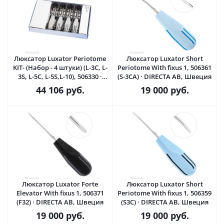
Люксатор Luxator Periotome
Люксатор Luxator Short
KIT- (Набор - 4 штуки) (L-3C, L-
Periotome With fixus 1, 506361
3S, L-5C, L-5S,L-10), 506330 ·
(S-3CA) · DIRECTA AB, Швеция
DIRECTA AB, Швеция
44 106
руб.
19 000
руб.
Люксатор Luxator Forte
Люксатор Luxator Short
Elevator With fixus 1, 506371
Periotome With fixus 1, 506359
(F32) · DIRECTA AB, Швеция
(S3C) · DIRECTA AB, Швеция
19 000
руб.
19 000
руб.