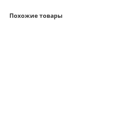
Похожие товары
Выбор
Выбор покупателей
покупателей
DTE DPEX III
EndoEst-3D Аппара
Апекслокатор
диагностический (Апексл
цифровой ·
ЭОД, Дентометр) · Geoso
Woodpecker (Китай)
(Россия)
В наличии
В наличии