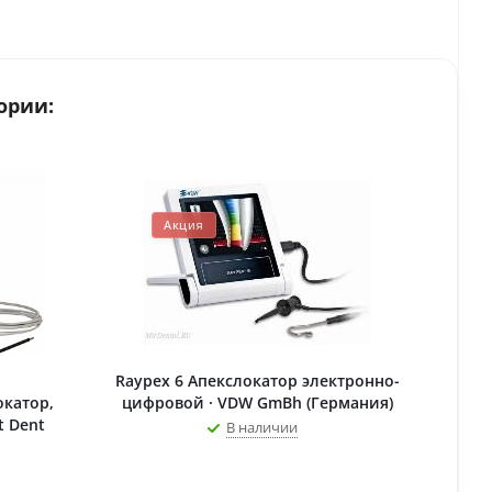
ории:
Акция
Raypex 6 Апекслокатор электронно-
окатор,
цифровой · VDW GmBh (Германия)
t Dent
В наличии