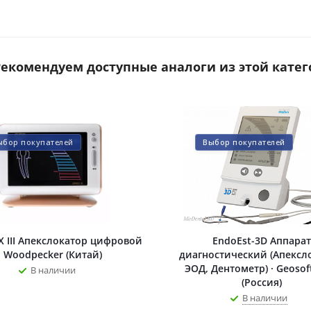
 Рекомендуем доступные аналоги из этой катег
ыбор покупателей
Выбор покупателей
X III Апекслокатор цифровой
EndoEst-3D Аппарат
· Woodpecker (Китай)
диагностический (Апексл
ЭОД, Дентометр) · Geosof
В наличии
(Россия)
В наличии