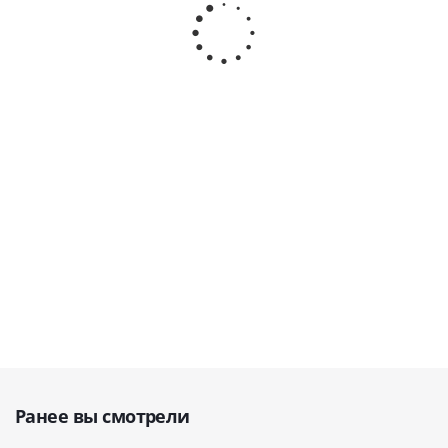
Equipment (Китай)
· Handy Medical
· Swidella (Китай
Equipment
(Китай)
В наличии
В наличии
В наличии
108 999
руб.
79 000
руб.
97 689
руб.
121 110
руб.
98 750
руб.
Ранее вы смотрели