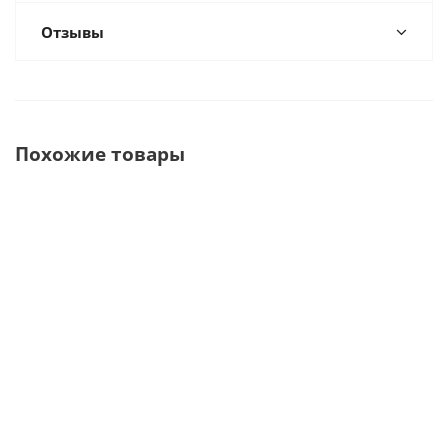
Отзывы
Похожие товары
HDR-380 Визиограф
HDR 500
Xelia V11
стоматологический
Визиограф
Визиограф
· Handy Medical
интраоральный
стоматологичес