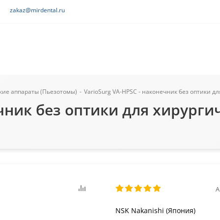
zakaz@mirdental.ru
кие аппараты (Пьезотомы)
-
VarioSurg VA-HPSC - наконечник без оптики дл
ечник без оптики для хирурги
А
NSK Nakanishi (Япония)