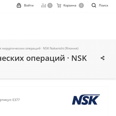
Войти
Корзина
Поиск
0
0
я хирургических операций · NSK Nakanishi (Япония)
ческих операций · NSK
ртикул:
E377