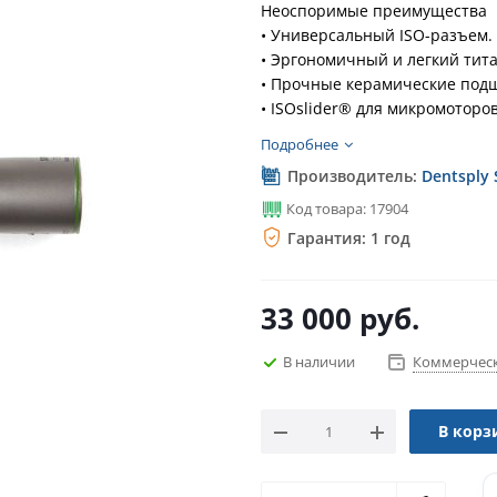
Неоспоримые преимущества
• Универсальный ISO-разъем.
• Эргономичный и легкий тит
• Прочные керамические под
• ISOslider® для микромоторов
• Оптимальное освещение для
Подробнее
• Превосходная гигиена – мож
Производитель:
Dentsply 
Код товара: 17904
Гарантия: 1 год
33 000
руб.
В наличии
Коммерческ
В корз