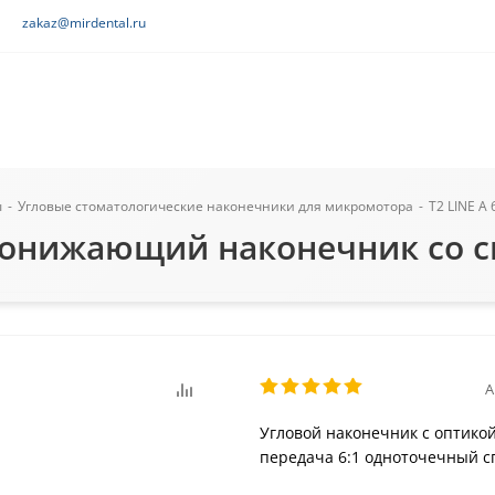
zakaz@mirdental.ru
ы
-
Угловые стоматологические наконечники для микромотора
-
T2 LINE A
й понижающий наконечник со св
А
Угловой наконечник с оптико
передача 6:1 одноточечный с