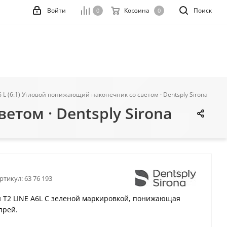
Войти
Корзина
Поиск
0
0
 6 L (6:1) Угловой понижающий наконечник со светом · Dentsply Sirona
етом · Dentsply Sirona
ртикул:
63 76 193
й T2 LINE A6L С зеленой маркировкой, понижающая
прей.