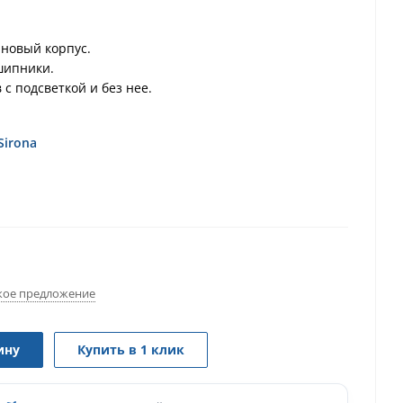
ановый корпус.
шипники.
 с подсветкой и без нее.
 лучшего обзора в процессе лечения.
но стерилизовать и автоклавировать.
Sirona
ое предложение
ину
Купить в 1 клик