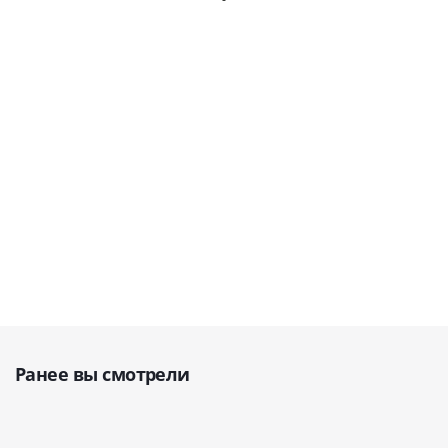
NSK
(Швейцария)
Nakanishi
В наличии
В наличии
(Япония)
В наличии
В наличии
14 954
34 236
руб.
руб.
27 700
15 000
21 363
руб.
руб.
руб.
36 038
руб.
Ранее вы смотрели