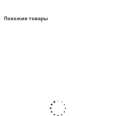
Похожие товары
T2 Energo
FX25
111 Угловой
CA 1:1 L
1:1 L
Угловой
наконечник
MICRO-
Угловой
наконечник
1:1 без света
SERIES
наконечник
угловой 1:1
с внутренним
Угловой
со светом ·
без
охлаждением
наконечник
Dentsply
подсветки
· Mercury
с оптикой ·
Sirona
без спрея ·
(Китай)
Bien-Air