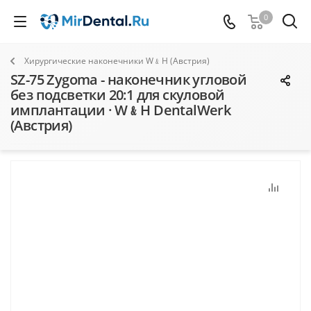
0
Хирургические наконечники W﹠H (Австрия)
SZ-75 Zygoma - наконечник угловой
без подсветки 20:1 для скуловой
имплантации · W﹠H DentalWerk
(Австрия)