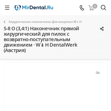
0
Хирургические наконечники Для микропил W﹠H
S-8 О (3,4:1) Наконечник прямой
хирургический для пилок с
возвратно-поступательным
движением · W﹠H DentalWerk
(Австрия)