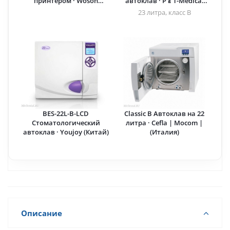
принтером · Woson
автоклав · P﹠T-Medical
(Китай)
(Китай)
23 литра, класс B
BES-22L-B-LCD
Classic B Автоклав на 22
Стоматологический
литра · Cefla | Mocom |
автоклав · Youjoy (Китай)
(Италия)
Описание