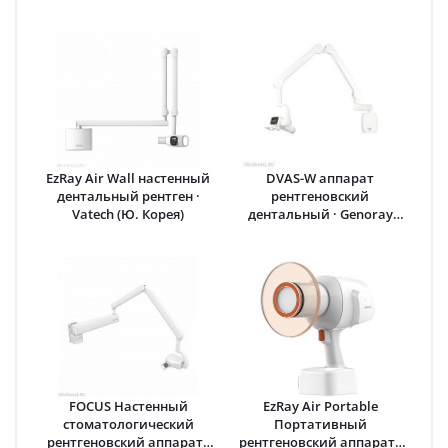
EzRay Air Wall настенный
DVAS-W аппарат
дентальный рентген ·
рентгеновский
Vatech (Ю. Корея)
дентальный · Genoray
(Южная Корея)
FOCUS Настенный
EzRay Air Portable
стоматологический
Портативный
рентгеновский аппарат ·
рентгеновский аппарат ·