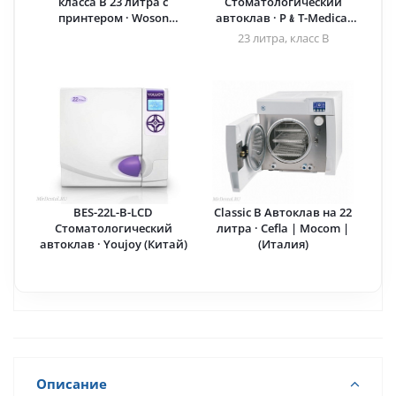
класса B 23 литра с
Стоматологический
принтером · Woson
автоклав · P﹠T-Medical
(Китай)
(Китай)
23 литра, класс B
BES-22L-B-LCD
Classic B Автоклав на 22
Стоматологический
литра · Cefla | Mocom |
автоклав · Youjoy (Китай)
(Италия)
Описание