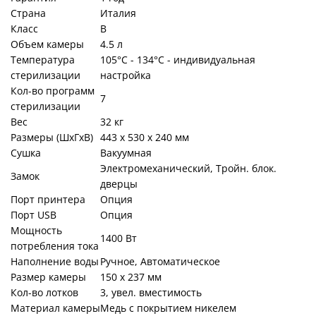
Страна
Италия
Класс
B
Объем камеры
4.5 л
Температура
105°C - 134°C - индивидуальная
стерилизации
настройка
Кол-во программ
7
стерилизации
Вес
32 кг
Размеры (ШхГхВ)
443 х 530 х 240 мм
Сушка
Вакуумная
Электромеханический, Тройн. блок.
Замок
дверцы
Порт принтера
Опция
Порт USB
Опция
Мощность
1400 Вт
потребления тока
Наполнение воды
Ручное, Автоматическое
Размер камеры
150 х 237 мм
Кол-во лотков
3, увел. вместимость
Материал камеры
Медь с покрытием никелем