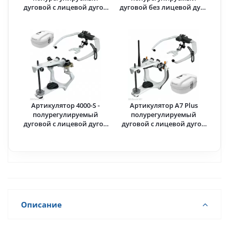
дуговой с лицевой дугой
дуговой без лицевой дуги
Standart FaceBow · Bio-Art
· Bio-Art (Бразилия)
(Бразилия)
Артикулятор 4000-S -
Артикулятор A7 Plus
полурегулируемый
полурегулируемый
дуговой с лицевой дугой
дуговой с лицевой дугой
Elite FaceBow · Bio-Art
Elite FaceBow · Bio-Art
(Бразилия)
(Бразилия)
Описание