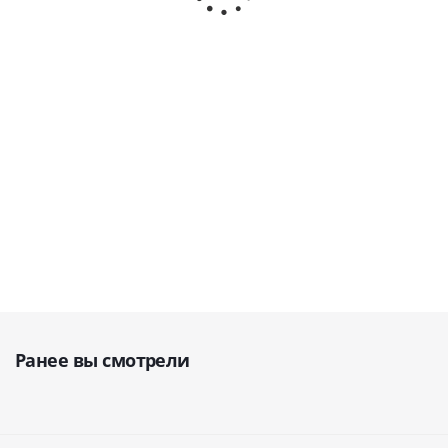
Art (Бразилия)
Ivoclar Vivadent
100/300 ·
Ivoclar
Vivadent
В наличии
В наличии
В наличии
40 211
31 770
руб.
40 400
руб.
руб.
Ранее вы смотрели