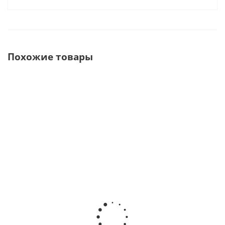
Похожие товары
A7 Plus-E
Набор
Калотта 2
Артикулятор
принадлежностей
1/2
полурегулируемый
для артикуляторов
двухмерная
дуговой без
"Индивидуальный"
для
лицевой дуги · Bio-
STRATOS 100/300 ·
STRATOS