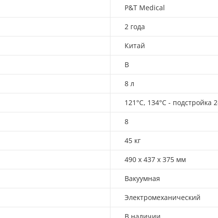
P&T Medical
2 года
Китай
B
8 л
121°C, 134°C - подстройка 2
8
45 кг
490 х 437 х 375 мм
Вакуумная
Электромеханический
В наличии