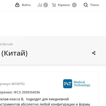
Войти
Корзина
Поиск
0
0
l (Китай)
 (Китай)
ртикул:
40100752
ерение: ФСЗ 2009/04596
оклав класса B, подходит для ежедневной
нструментов абсолютно любой конфигурации и формы