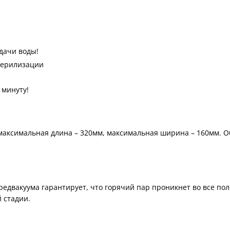
дачи воды!
терилизации
 минуту!
, максимальная длина – 320мм, максимальная ширина – 160мм. 
двакуума гарантирует, что горячий пар проникнет во все поло
 стадии.