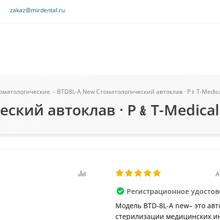
zakaz@mirdental.ru
томатологические
-
BTD8L-A New Стоматологический автоклав · P﹠T-Medica
ский автоклав · P﹠T-Medical
А
Регистрационное удостов
Модель BTD-8L-A new– это авт
стерилизации медицинских и