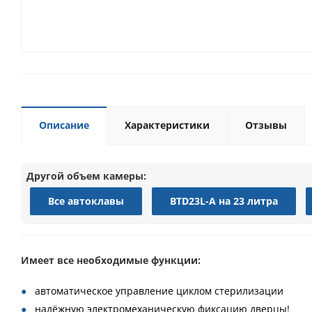
Описание
Характеристики
Отзывы
Другой объем камеры:
Все автоклавы
BTD23L-A на 23 литра
Имеет все необходимые функции:
автоматическое управление циклом стерилизации
надёжную электромеханическую фиксацию дверцы!