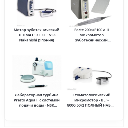
Мотор зуботехнический
Forte 200a/F100 aIII
ULTIMATE XL КT · NSK
Микромотор
Nakanishi (Япония)
зуботехнический
бесщеточный · Saeshin (Ю.
Корея)
Лабораторная турбина
Стоматологический
Presto Aqua II с системой
микромотор - BLF-
подачи воды · NSK
800C(50K) ПОЛНЫЙ НАБОР
Nakanishi (Япония)
· MicroNX (Южная Корея)