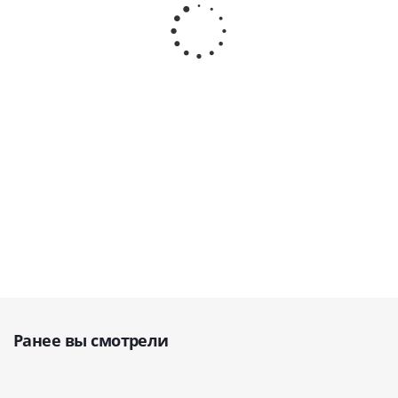
aIII Микромотор
микромотор - MAX-
регулировки
зуботехнический
88B · MicroNX
скорости -
бесщеточный ·
(Южная Корея)
NX-60 ·
Saeshin (Ю.
MicroNX
Корея)
(Южная
В наличии
Корея)
В наличии
В наличии
58 765
руб.
24 585
руб.
2 361
руб.
Ранее вы смотрели