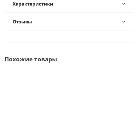
Характеристики
Отзывы
Похожие товары
Пинцет,
Пинцет
Пинцет
Пин